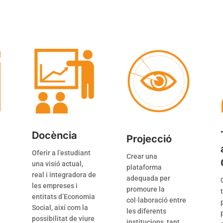
Docència
Projecció
Oferir a l’estudiant
Crear una
una visió actual,
plataforma
real i integradora de
adequada per
les empreses i
promoure la
entitats d’Economia
col·laboració entre
Social, així com la
les diferents
possibilitat de viure
institucions, tant