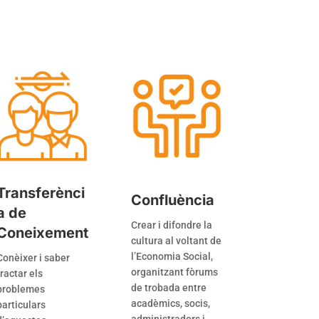
Transferènci
Confluència
a de
Crear i difondre la
Coneixement
cultura al voltant de
l’Economia Social,
Conèixer i saber
organitzant fòrums
tractar els
de trobada entre
problemes
acadèmics, socis,
particulars