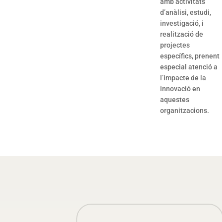
amb activitats
d’anàlisi, estudi,
investigació, i
realització de
projectes
específics, prenent
especial atenció a
l’impacte de la
innovació en
aquestes
organitzacions.