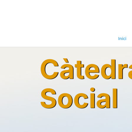
Inici
Càtedr
Social