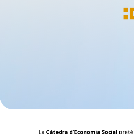
La
Càtedra d’Economia Social
preté