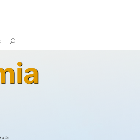
t
mia