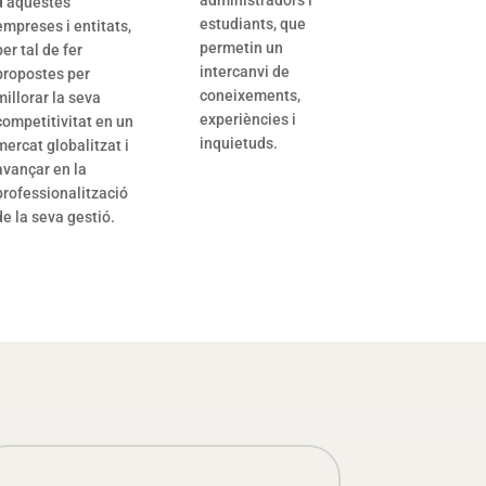
administradors i
d’aquestes
estudiants, que
empreses i entitats,
permetin un
per tal de fer
intercanvi de
propostes per
coneixements,
millorar la seva
experiències i
competitivitat en un
inquietuds.
mercat globalitzat i
avançar en la
professionalització
de la seva gestió.