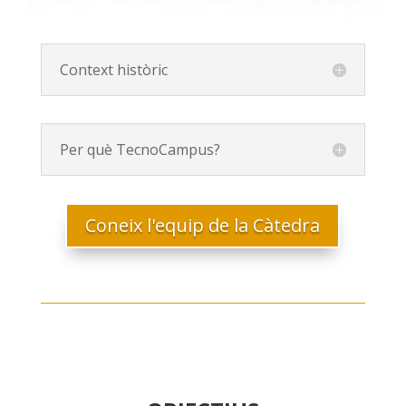
Context històric
Per què TecnoCampus?
Coneix l'equip de la Càtedra