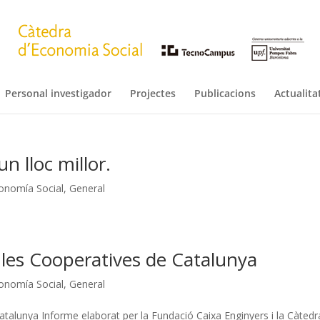
Personal investigador
Projectes
Publicacions
Actualita
n lloc millor.
onomía Social
,
General
 les Cooperatives de Catalunya
onomía Social
,
General
atalunya Informe elaborat per la Fundació Caixa Enginyers i la Càtedr