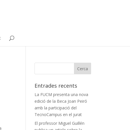
t
Entrades recents
La FUCM presenta una nova
edició de la Beca Joan Peiró
amb la participació del
TecnoCampus en el jurat
El professor Miguel Guillén
a
publica un article sobre la