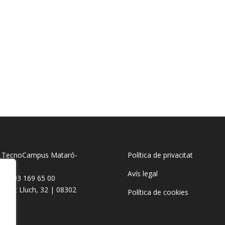
c TecnoCampus Mataró-
Política de privacitat
esme
Avís legal
 +34 93 169 65 00
Ernest Lluch, 32 | 08302
Política de cookies
aró